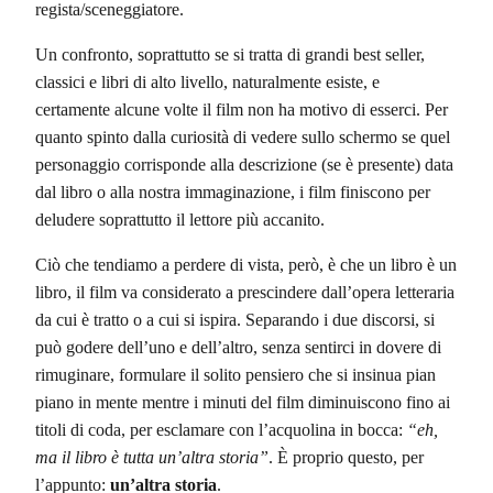
regista/sceneggiatore.
Un confronto, soprattutto se si tratta di grandi best seller,
classici e libri di alto livello, naturalmente esiste, e
certamente alcune volte il film non ha motivo di esserci. Per
quanto spinto dalla curiosità di vedere sullo schermo se quel
personaggio corrisponde alla descrizione (se è presente) data
dal libro o alla nostra immaginazione, i film finiscono per
deludere soprattutto il lettore più accanito.
Ciò che tendiamo a perdere di vista, però, è che un libro è un
libro, il film va considerato a prescindere dall’opera letteraria
da cui è tratto o a cui si ispira. Separando i due discorsi, si
può godere dell’uno e dell’altro, senza sentirci in dovere di
rimuginare, formulare il solito pensiero che si insinua pian
piano in mente mentre i minuti del film diminuiscono fino ai
titoli di coda, per esclamare con l’acquolina in bocca:
“eh,
ma il libro è tutta un’altra storia”
. È proprio questo, per
l’appunto:
un’altra storia
.