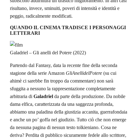
subiscono addirittura un drastico miglioramento. In altri casi
risultano, invece, sminuiti, poveri di intensità e identità e
peggio, radicalmente modificati.
QUANDO IL CINEMA TRADISCE I PERSONAGGI
LETTERARI
Galadriel – Gli anelli del Potere (2022)
Partendo dal Fantasy, data la recente fine della seconda
stagione della serie Amazon
GliAnellidelPotere
(su cui
ahimè ci sarebbe fin troppo da commentare) non sarà
sfuggita a nessuno la rappresentazione completamente
arbitraria di
Galadriel
da parte della produzione. Da nobile
dama elfica, caratterizzata da una saggezza profonda,
abbiamo una paladina della giustizia accanita, guerrafondaia
e anche un po’ goffa nel giudizio. Tutto ciò che non emerge
da nessuna pagina di nessun testo tolkieniano. Cosa ne
deriva? Perdita di pubblico sicuramente fedele allo scrittore,